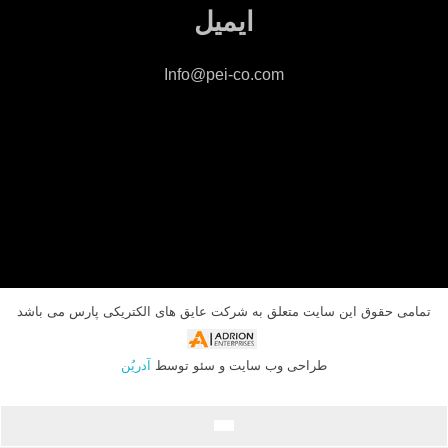
ایمیل
Info@pei-co.com
تمامی حقوق این سایت متعلق به شرکت عایق های الکتریکی پارس می با
شد
طراحی وب سایت و سئو توسط
آدریُن